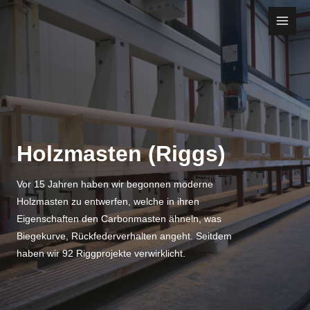
Zum
Inhalt
Main
springen
Men
Holzmasten (Riggs)
Vor 15 Jahren haben wir begonnen moderne
Holzmasten zu entwerfen, welche in ihren
Eigenschaften den Carbonmasten ähneln, was
Biegekurve, Rückfederverhalten angeht. Seitdem
haben wir 92 Riggprojekte verwirklicht.