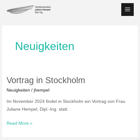
Zum
Inhalt
Main
springen
Men
Neuigkeiten
Vortrag in Stockholm
Neuigkeiten
/
jhempel
Im November 2024 findet in Stockholm ein Vortrag von Frau
Juliane Hempel, Dipl.-Ing. statt.
Vortrag
Read More »
in
Stockholm