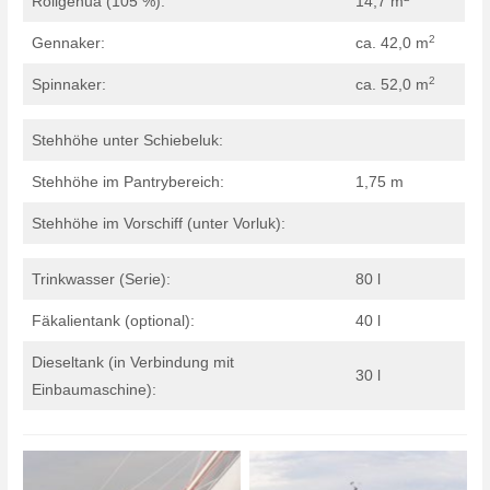
Rollgenua (105 %):
14,7 m
2
Gennaker:
ca. 42,0 m
2
Spinnaker:
ca. 52,0 m
Stehhöhe unter Schiebeluk:
Stehhöhe im Pantrybereich:
1,75 m
Stehhöhe im Vorschiff (unter Vorluk):
Trinkwasser (Serie):
80 l
Fäkalientank (optional):
40 l
Dieseltank (in Verbindung mit
30 l
Einbaumaschine):