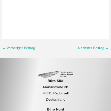
Decksplan
Segelplan
Decksplan
Einrichtungsplan
Einrichtungsplan
Bau
Bau
Bau
Bau
Post
←
Vorheriger Beitrag
Nächster Beitrag
→
navigation
Büro Süd
Martinstraße 3b
78315 Radolfzell
Deutschland
Büro Nord